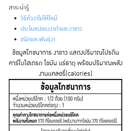
สาระน่ารู้
วิธีคั่วงาไม่ให้ไหม้
ประโยชน์ของงาดำเเละงาขาว
ชนิดเเละพันธุ์งา
ข้อมูลโภชนาการ งาขาว เเสดงปริมาณโปรตีน
คาร์โบไฮเดรต ไขมัน เเร่ธาตุ พร้อมปริมาณพลัง
งานเเคลอรี่(calories)