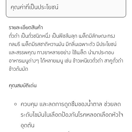
คุณค่าที่เป็นประโยชน์
รายละเอียดสินค้า
ถั่วดำ เป็นถั่วชนิดหนึ่ง เป็นพืชล้มลุก เมล็ดมีลักษณะทรง
กลมรี เมล็ดมีรสชาติหวานมัน มีกลิ่นเฉพาะตัว มีประโยชน์
และสรรพคุณ ทางยาหลายอย่าง ใช้เมล็ด นำมาประกอบ
อาหารเมนูต่างๆ ได้หลายเมนู เช่น ข้าวเหนียวถั่วดำ สาคูถั่วดำ
ข้าวต้มมัด
คุณสมบัติเด่น
ควบคุม และลดการดูดซึมของน้ำตาล ช่วยลด
ระดับไขมันในเลือดป้องกันโรคหลอดเลือดหัวใจ
อุดตัน