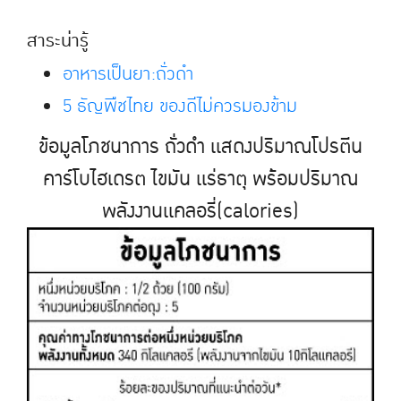
สาระน่ารู้
อาหารเป็นยา:ถั่วดำ
5 ธัญพืชไทย ของดีไม่ควรมองข้าม
ข้อมูลโภชนาการ ถั่วดำ เเสดงปริมาณโปรตีน
คาร์โบไฮเดรต ไขมัน เเร่ธาตุ พร้อมปริมาณ
พลังงานเเคลอรี่(calories)​