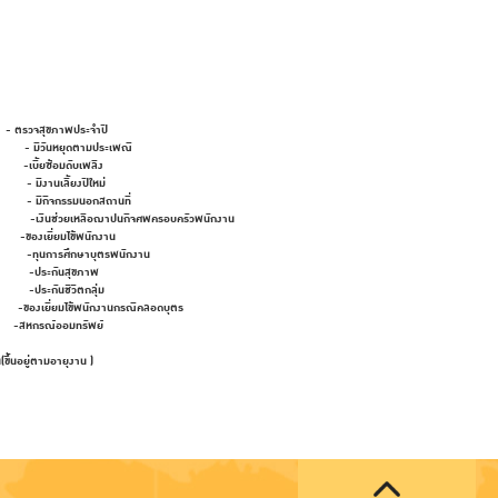
ตรวจสุขภาพประจำปี
ันหยุดตามประเพณี
ซ้อมดับเพลิง
ลี้ยงปีใหม่
รรมนอกสถานที่
ือฌาปนกิจศพครอบครัวพนักงาน
ี่ยมไข้พนักงาน
ึกษาบุตรพนักงาน
กันสุขภาพ
ชีวิตกลุ่ม
ยี่ยมไข้พนักงานกรณีคลอดบุตร
 -สหกรณ์ออมทรัพย์
รม
ัน(ขึ้นอยู่ตามอายุงาน
)