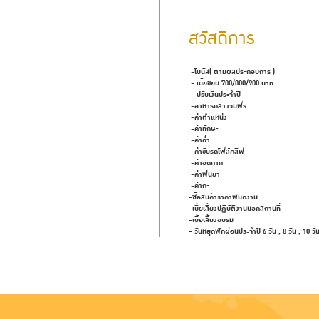
สวัสดิการ
-โบนัส( ตามผลประกอบการ )
- เบี้ยขยัน 700/800/900 บาท - 
- ปรับเงินประจำปี - มีว
-อาหารกลางวันฟรี -เบี้ย
-ค่าตำแหน่ง - มีงานเ
-ค่าทักษะ - มีกิจก
-ค่าฉ่ำ -เงินช่วยเหล
-ค่าขับรถโฟล์คลิฟ -ของเย
-ค่าอัดกาก -ทุนการศ
-ค่าพ่นยา -ประ
-ค่ากะ -ประกัน
-ซื้อสินค้าราคาพนักงาน -ของเ
-เบี้ยเลี้ยงปฏิบัติงานนอกสถานที่
-เบี้ยเลี้ยงอบ
- วันหยุดพักผ่อนประจำปี 6 วัน
, 8 วัน , 10 ว