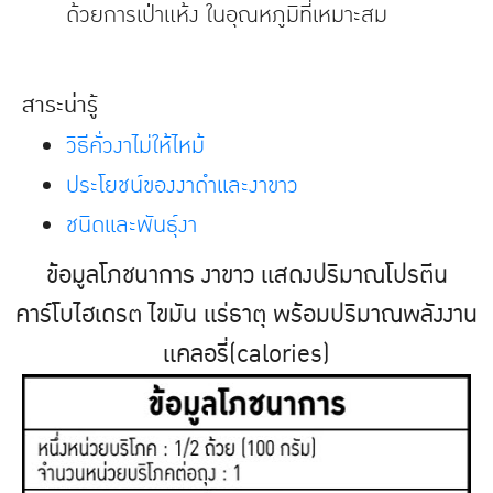
ด้วยการเป่าแห้ง ในอุณหภูมิที่เหมาะสม
สาระน่ารู้
วิธีคั่วงาไม่ให้ไหม้
ประโยชน์ของงาดำเเละงาขาว
ชนิดเเละพันธุ์งา
ข้อมูลโภชนาการ งาขาว เเสดงปริมาณโปรตีน
คาร์โบไฮเดรต ไขมัน เเร่ธาตุ พร้อมปริมาณพลังงาน
เเคลอรี่(calories)