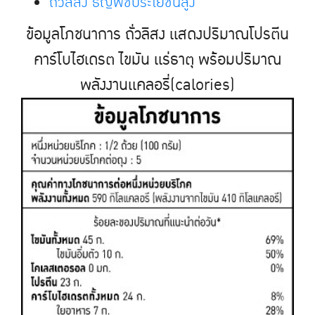
ถ
ั่วลิสง ธัญพืชประโยชน์สูง
ข้อมูลโภชนาการ ถั่วลิสง เเสดงปริมาณโปรตีน
คาร์โบไฮเดรต ไขมัน เเร่ธาตุ พร้อมปริมาณ
พลังงานเเคลอรี่(calories)